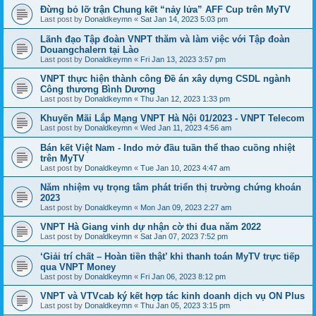
Đừng bỏ lỡ trận Chung kết “nảy lửa” AFF Cup trên MyTV
Last post by
Donaldkeymn
«
Sat Jan 14, 2023 5:03 pm
Lãnh đạo Tập đoàn VNPT thăm và làm việc với Tập đoàn
Douangchalern tại Lào
Last post by
Donaldkeymn
«
Fri Jan 13, 2023 3:57 pm
VNPT thực hiện thành công Đề án xây dựng CSDL ngành
Công thương Bình Dương
Last post by
Donaldkeymn
«
Thu Jan 12, 2023 1:33 pm
Khuyến Mãi Lắp Mạng VNPT Hà Nội 01/2023 - VNPT Telecom
Last post by
Donaldkeymn
«
Wed Jan 11, 2023 4:56 am
Bán kết Việt Nam - Indo mở đầu tuần thể thao cuồng nhiệt
trên MyTV
Last post by
Donaldkeymn
«
Tue Jan 10, 2023 4:47 am
Năm nhiệm vụ trọng tâm phát triển thị trường chứng khoán
2023
Last post by
Donaldkeymn
«
Mon Jan 09, 2023 2:27 am
VNPT Hà Giang vinh dự nhận cờ thi đua năm 2022
Last post by
Donaldkeymn
«
Sat Jan 07, 2023 7:52 pm
‘Giải trí chất – Hoàn tiền thật’ khi thanh toán MyTV trực tiếp
qua VNPT Money
Last post by
Donaldkeymn
«
Fri Jan 06, 2023 8:12 pm
VNPT và VTVcab ký kết hợp tác kinh doanh dịch vụ ON Plus
Last post by
Donaldkeymn
«
Thu Jan 05, 2023 3:15 pm