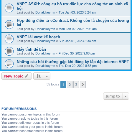
VNPT ASXH: công cụ hỗ trợ đắc lực cho công tác an sinh xã
hội
Last post by
Donaldkeymn
«
Tue Jan 03, 2023 5:24 am
Hợp đồng điện tử eContract: Không còn là chuyện của tương
lai
Last post by
Donaldkeymn
«
Mon Jan 02, 2023 7:06 am
VNPT lãi vượt kế hoạch
Last post by
Donaldkeymn
«
Sun Jan 01, 2023 3:34 am
Máy tính để bàn
Last post by
Donaldkeymn
«
Fri Dec 30, 2022 9:08 pm
Những câu hỏi thường gặp khi đăng ký lắp đặt internet VNPT
Last post by
Donaldkeymn
«
Thu Dec 29, 2022 8:55 pm
New Topic
1
2
3
Next
55 topics
Jump to
FORUM PERMISSIONS
You
cannot
post new topics in this forum
You
cannot
reply to topics in this forum
You
cannot
edit your posts in this forum
You
cannot
delete your posts in this forum
You
cannot
post attachments in this forum