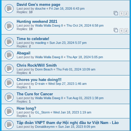
David Gee's meme page
Last post by
douche
«
Fri Jan 16, 2026 6:43 pm
Replies:
10
1
2
Hunting weekend 2021
Last post by
Walla Walla Dawg II
«
Thu Oct 24, 2024 6:58 pm
Replies:
19
1
2
Time to celebrate!
Last post by
maoling
«
Sun Jun 23, 2024 5:37 pm
Replies:
2
Abagail
Last post by
Walla Walla Dawg II
«
Thu Apr 18, 2024 5:05 pm
Chris Rock/Will Smith
Last post by
Donn Beach
«
Thu Feb 01, 2024 10:09 am
Replies:
4
Chores you hate doing!!!
Last post by
D-train
«
Wed Sep 27, 2023 1:46 am
Replies:
1
The Cure for Cancer
Last post by
Walla Walla Dawg II
«
Tue Aug 01, 2023 1:38 pm
Replies:
1
How long?
Last post by
GL_Storm
«
Wed Jan 18, 2023 1:19 am
Replies:
1
Tập đoàn VNPT tham dự Hội nghị đầu tư Việt Nam - Lào
Last post by
Donaldkeymn
«
Sun Jan 15, 2023 8:09 pm