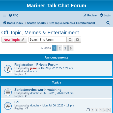
Mariner Talk Chat Forum
FAQ
Register
Login
S
Board index
Seattle Sports
Off Topic, Memes & Entertainment
e
Off Topic, Memes & Entertainment
a
Search
Advanced search
New Topic
r
c
1
2
3
Next
55 topics
h
Announcements
Registration - Private Forum
Last post by
jason
«
Thu Sep 22, 2022 1:21 am
Posted in
Mariners
Replies:
1
Topics
Series/movies worth watching
Last post by
douche
«
Thu Jul 23, 2026 8:23 pm
Replies:
2
Lol
Last post by
douche
«
Mon Jul 06, 2026 4:19 pm
Replies:
47
1
2
3
4
5